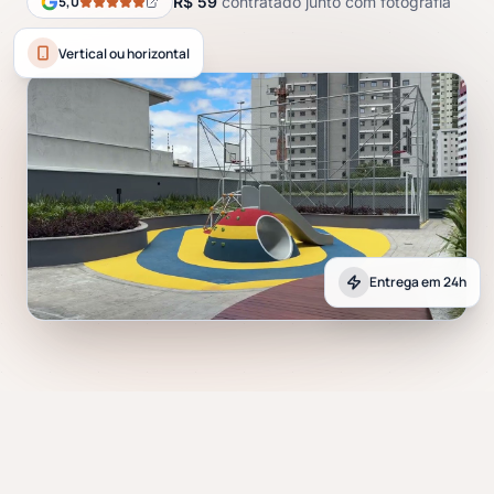
5,0
R$
59
contratado junto com fotografia
Vertical ou horizontal
Entrega em 24h